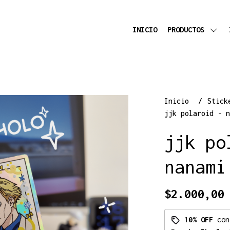
INICIO
PRODUCTOS
Inicio
Stic
jjk polaroid - n
jjk po
nanami
$2.000,00
10% OFF
co